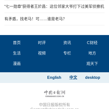
“七一勋章”获得者王於昌：这位邻家大爷打下过美军侦察机
有矛盾，找老马！可……谁是老马？
首页
时评
资讯
C财经
生活
视频
专栏
地方
漫画
观天下
English
中文
desktop
中国日报版权所有