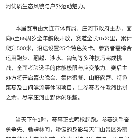
河优质生态风貌与户外运动魅力。
本届赛事由大连市体育局、庄河市政府主办，面
向6至65周岁全年龄段开放，赛道全长15公里，累计
爬升500米，沿途设置25个特色关卡。参赛者需综合
运用跑步、翻越、涉水、匍匐等多种技巧完成挑
战，全面考验选手的体能极限与应变能力。赛后主
办方将开启篝火晚会、集体聚餐、山野露营、特色
菜宴及山间漂流等休闲项目，让参赛者在激烈比拼
之余，尽享庄河山野休闲乐趣。
当天下午1时，赛事正式鸣枪起跑。参赛选手奋
勇争先、驰骋林间，矫健的身影与天门山景区秀丽