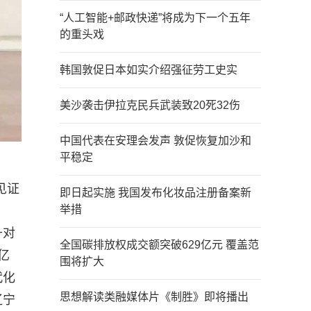
“人工智能+邮政快递”将成为下一个五年
的重头戏
韩国敦促日本如实介绍强征劳工史实
美沙袭击伊拉克民兵武装致20死32伤
中国代表在安理会发声 敦促恢复加沙和
平稳定
见证
即日起实施 我国发布化妆品注册备案新
举措
升对
全国碳排放权成交额突破629亿元 覆盖范
亿
围将扩大
代化
思想解读类融媒体片《制胜》即将播出
辽宁