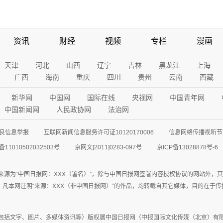
资讯
财经
视频
专栏
漫画
天津
河北
山西
辽宁
吉林
黑龙江
上海
广西
海南
重庆
四川
贵州
云南
西藏
新华网
中国网
国际在线
央视网
中国青年网
中国新闻网
人民政协网
法治网
良信息举报
互联网新闻信息服务许可证10120170006
信息网络传播视听节目
11010502032503号
京网文[2011]0283-097号
京ICP备13028878号-6
来源为“中国日报网：XXX（署名）”，除与中国日报网签署内容授权协议的网站外，
77联系；凡本网注明“来源：XXX（非中国日报网）”的作品，均转载自其它媒体，目的
包括文字、图片、多媒体资讯等）版权属中国日报网（中报国际文化传媒（北京）有限