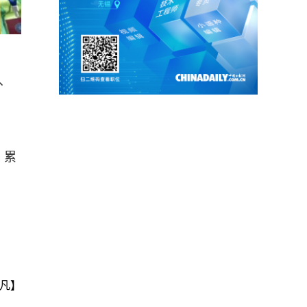
、
，累
凡】