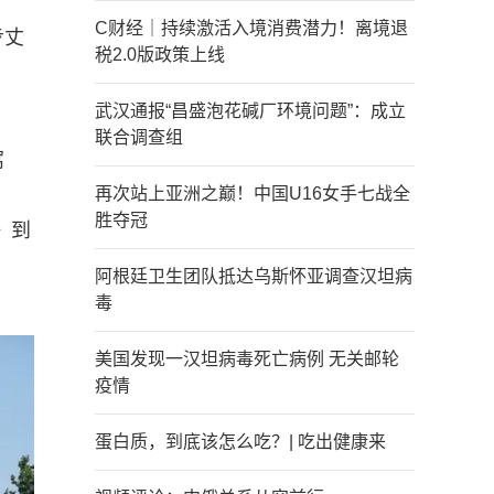
C财经｜持续激活入境消费潜力！离境退
步丈
税2.0版政策上线
武汉通报“昌盛泡花碱厂环境问题”：成立
联合调查组
窝
再次站上亚洲之巅！中国U16女手七战全
胜夺冠
》到
阿根廷卫生团队抵达乌斯怀亚调查汉坦病
毒
美国发现一汉坦病毒死亡病例 无关邮轮
疫情
蛋白质，到底该怎么吃？| 吃出健康来