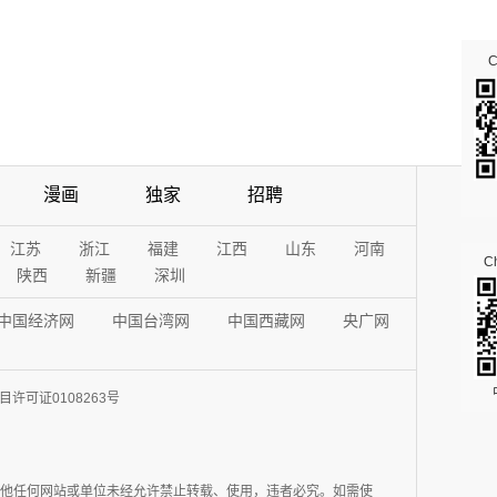
漫画
独家
招聘
江苏
浙江
福建
江西
山东
河南
Ch
陕西
新疆
深圳
中国经济网
中国台湾网
中国西藏网
央广网
许可证0108263号
其他任何网站或单位未经允许禁止转载、使用，违者必究。如需使