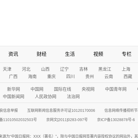
资讯
财经
生活
视频
专栏
天津
河北
山西
辽宁
吉林
黑龙江
上海
广西
海南
重庆
四川
贵州
云南
西藏
新华网
中国网
国际在线
央视网
中国青年网
中国新闻网
人民政协网
法治网
良信息举报
互联网新闻信息服务许可证10120170006
信息网络传播视听节目
11010502032503号
京网文[2011]0283-097号
京ICP备13028878号-6
来源为“中国日报网：XXX（署名）”，除与中国日报网签署内容授权协议的网站外，