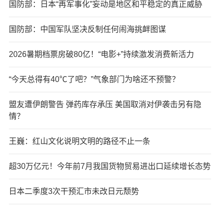
国防部：日本“再军事化”妄动是地区和平稳定的真正威胁
国防部：中国军队坚决反制任何闹海挑衅图谋
2026暑期档票房破80亿！“电影+”持续激发消费新活力
“今天总得有40℃了吧？”气象部门为啥还不预警？
盟友遭伊朗警告 弹药库存承压 美国取消对伊袭击另有隐
情？
王巍：红山文化说明文明的路径不止一条
超30万亿元！今年前7月我国货物贸易进出口延续增长态势
日本二季度3次干预汇市未改日元颓势