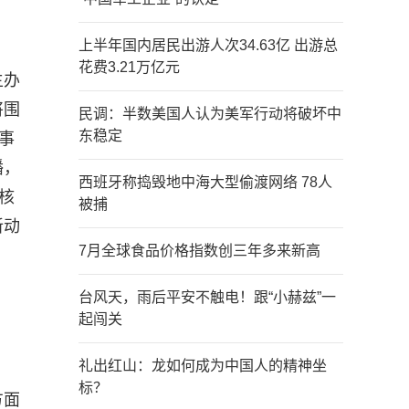
上半年国内居民出游人次34.63亿 出游总
花费3.21万亿元
主办
将围
民调：半数美国人认为美军行动将破坏中
东稳定
事
播，
西班牙称捣毁地中海大型偷渡网络 78人
核
被捕
新动
7月全球食品价格指数创三年多来新高
台风天，雨后平安不触电！跟“小赫兹”一
起闯关
礼出红山：龙如何成为中国人的精神坐
标？
方面