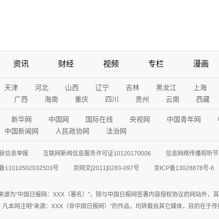
资讯
财经
视频
专栏
漫画
天津
河北
山西
辽宁
吉林
黑龙江
上海
广西
海南
重庆
四川
贵州
云南
西藏
新华网
中国网
国际在线
央视网
中国青年网
中国新闻网
人民政协网
法治网
良信息举报
互联网新闻信息服务许可证10120170006
信息网络传播视听节目
11010502032503号
京网文[2011]0283-097号
京ICP备13028878号-6
来源为“中国日报网：XXX（署名）”，除与中国日报网签署内容授权协议的网站外，
77联系；凡本网注明“来源：XXX（非中国日报网）”的作品，均转载自其它媒体，目的