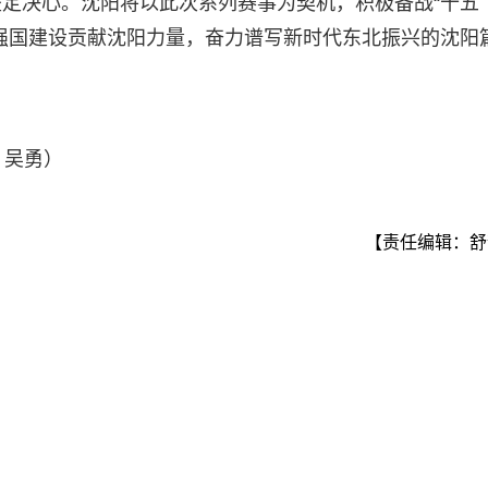
定决心。沈阳将以此次系列赛事为契机，积极备战“十五
强国建设贡献沈阳力量，奋力谱写新时代东北振兴的沈阳
 吴勇）
【责任编辑：舒