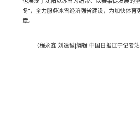
也展现了沈阳以冰雪为纽带、以赛事促发展的坚
冬”，全力服务冰雪经济强省建设，为加快体育
章。
（程永鑫 刘适铖|编辑 中国日报辽宁记者站