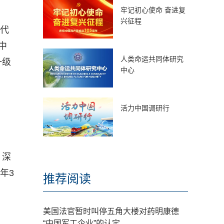
牢记初心使命 奋进复
兴征程
项代
中
人类命运共同体研究
一级
中心
活力中国调研行
、深
年3
推荐阅读
美国法官暂时叫停五角大楼对药明康德
“中国军工企业”的认定