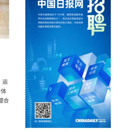
，运
身体
整合