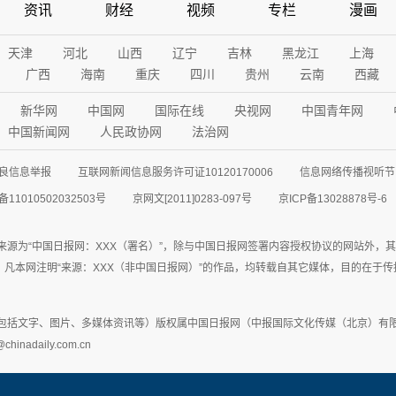
资讯
财经
视频
专栏
漫画
天津
河北
山西
辽宁
吉林
黑龙江
上海
广西
海南
重庆
四川
贵州
云南
西藏
新华网
中国网
国际在线
央视网
中国青年网
中国新闻网
人民政协网
法治网
良信息举报
互联网新闻信息服务许可证10120170006
信息网络传播视听节目
11010502032503号
京网文[2011]0283-097号
京ICP备13028878号-6
来源为“中国日报网：XXX（署名）”，除与中国日报网签署内容授权协议的网站外，
77联系；凡本网注明“来源：XXX（非中国日报网）”的作品，均转载自其它媒体，目的
包括文字、图片、多媒体资讯等）版权属中国日报网（中报国际文化传媒（北京）有限
adaily.com.cn