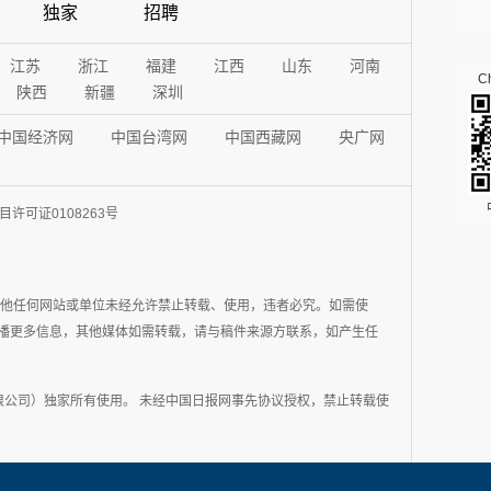
独家
招聘
江苏
浙江
福建
江西
山东
河南
Ch
陕西
新疆
深圳
中国经济网
中国台湾网
中国西藏网
央广网
许可证0108263号
其他任何网站或单位未经允许禁止转载、使用，违者必究。如需使
在于传播更多信息，其他媒体如需转载，请与稿件来源方联系，如产生任
公司）独家所有使用。 未经中国日报网事先协议授权，禁止转载使