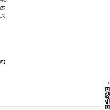
持续
动态
人关
海】