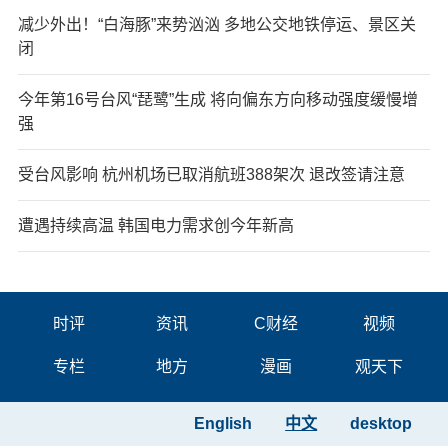
减少外出！“白海豚”来势汹汹 多地公交地铁停运、景区关
闭
今年第16号台风“琵鹭”生成 将向偏东方向移动强度缓慢增
强
受台风影响 杭州机场已取消航班388架次 退改签请注意
遭遇持续高温 韩国电力需求创今年新高
时评
资讯
C财经
视频
专栏
地方
漫画
观天下
English
中文
desktop