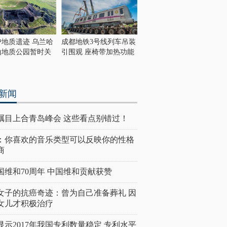
护地质遗迹 乌兰哈
成都地铁3号线列车吊装
山地质公园暂时关
引围观 座椅带加热功能
新闻
瞩目上合青岛峰会 这些看点别错过！
：你喜欢的音乐类型可以反映你的性格
商
国维和70周年 中国维和贡献获赞
女子的抗癌奇迹：曾为自己准备葬礼 因
女儿才积极治疗
显示2017年我国专利数量稳定 专利水平