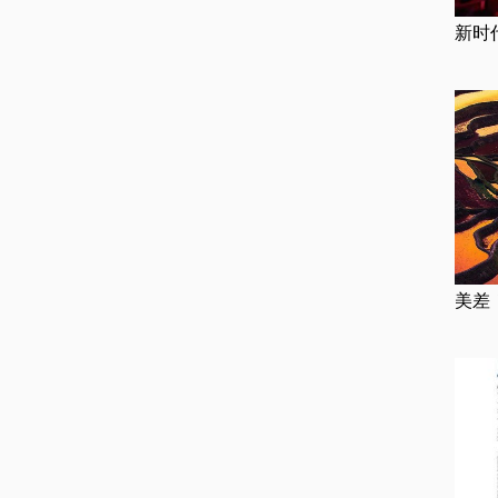
新时
美差