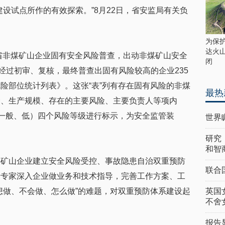
建设试点所作的有效探索。”8月22日，省安监局有关负
为保
达火
全省非煤矿山企业固有安全风险普查，出动非煤矿山安全
闭
经过初审、复核，最终普查出固有风险较高的企业235
险部位统计列表》。这张“表”列有存在固有风险的非煤
最热
种、生产规模、存在的主要风险、主要负责人等项内
、一般、低）四个风险等级进行标示，为安全监管装
世界
研究
和智
煤矿山企业建立安全风险受控、事故隐患自治双重预防
联合
请专家深入企业做业务和技术指导，完善工作方案、工
想做、不会做、怎么做”的难题，对双重预防体系建设起
英国
不舍
报告