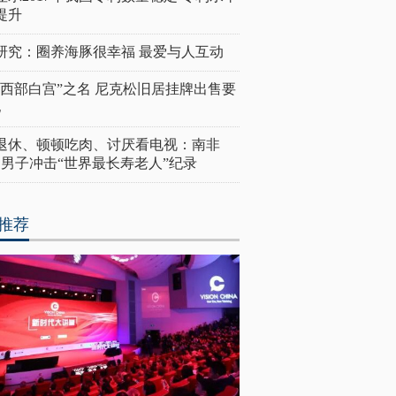
提升
研究：圈养海豚很幸福 最爱与人互动
“西部白宫”之名 尼克松旧居挂牌出售要
亿
岁退休、顿顿吃肉、讨厌看电视：南非
4岁男子冲击“世界最长寿老人”纪录
推荐