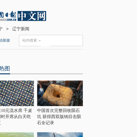
宁
>
辽宁新闻
动新媒
站内搜索
热图
10元流水席 千桌
中国首次完整回收陨石
同时开席从白天吃
坑 获得西双版纳目击陨
夜
石全记录