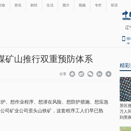
时政
资讯
财经
生活
图片
视频
专栏
双语
辽
移
体
非煤矿山推行双重预防体系
精彩
分享
保护、想作业程序、想潜在风险、想防护措施、想应急
景区推
任公司矿业公司歪头山铁矿，这套程序工人们早已熟
万人
到黑