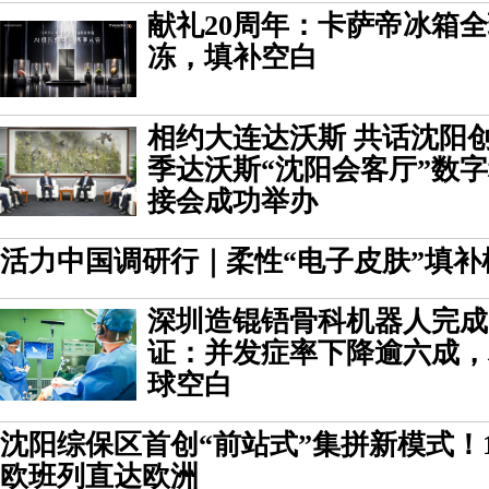
献礼20周年：卡萨帝冰箱
冻，填补空白
相约大连达沃斯 共话沈阳创
季达沃斯“沈阳会客厅”数
接会成功举办
活力中国调研行｜柔性“电子皮肤”填补
深圳造锟铻骨科机器人完成
证：并发症率下降逾六成，
球空白
沈阳综保区首创“前站式”集拼新模式！
欧班列直达欧洲